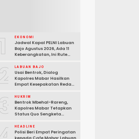
1
EKONOMI
Jadwal Kapal PELNI Labuan
Bajo Agustus 2026, Ada 11
Keberangkatan, Ini Rute
Lengkapnya
2
LABUAN BAJO
Usai Bentrok, Dialog
Kapolres Mabar Hasilkan
Empat Kesepakatan Redam
Konflik Lengkong Warang
3
HUKRIM
Bentrok Mbehal-Rareng,
Kapolres Mabar Tetapkan
Status Quo Sengketa
Lengkong Warang
4
HEADLINE
Polisi Beri Empat Peringatan
kepada Cafe Mabar Labuan