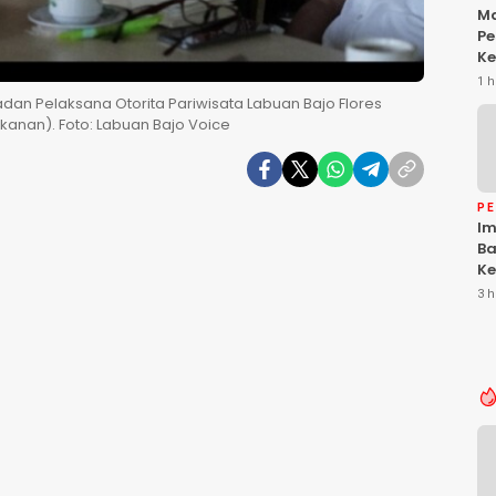
Ma
Pe
Ke
Da
1 h
Ke
adan Pelaksana Otorita Pariwisata Labuan Bajo Flores
Be
kanan). Foto: Labuan Bajo Voice
P
Im
Ba
Ke
Li
3 h
T