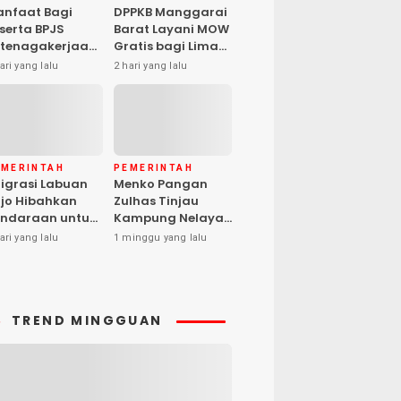
nfaat Bagi
DPPKB Manggarai
serta BPJS
Barat Layani MOW
tenagakerjaan
Gratis bagi Lima
pat Santunan
Peserta, Biaya
ari yang lalu
2 hari yang lalu
matian hingga
Ditanggung
asiswa Anak
Pemerintah
EMERINTAH
PEMERINTAH
igrasi Labuan
Menko Pangan
jo Hibahkan
Zulhas Tinjau
ndaraan untuk
Kampung Nelayan
ma Desa Cegah
Modern Warloka,
ari yang lalu
1 minggu yang lalu
PPO
Dilengkapi 29
Sarana
Pendukung
TREND MINGGUAN