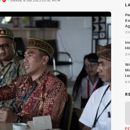
i
Selasa, 8 Juli 2025 23:02 WITA
L
Pe
Ko
Ag
2 h
Im
Hi
2 h
Wa
Mu
La
6 h
R
P