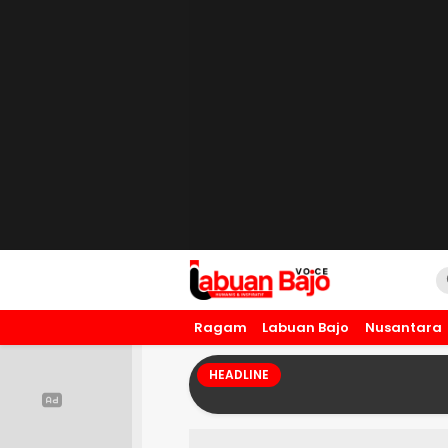
Labuan Bajo Voice
Humanis dan Inspiratif
Ragam
Labuan Bajo
Nusantara
HEADLINE