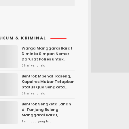
UKUM & KRIMINAL
Warga Manggarai Barat
Diminta Simpan Nomor
Darurat Polres untuk
Laporan Kamtibmas
5 hari yang lalu
Bentrok Mbehal-Rareng,
Kapolres Mabar Tetapkan
Status Quo Sengketa
Lengkong Warang
6 hari yang lalu
Bentrok Sengketa Lahan
di Tanjung Boleng
Manggarai Barat,
Kendaraan Dibakar
1 minggu yang lalu