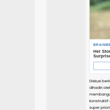
Diskusi be
dihadiri ol
membangun
konstruktif
super prior