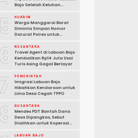
Bajo Setelah Keluhan
Warga di Media Sosial
5
HUKRIM
Warga Manggarai Barat
Diminta Simpan Nomor
Darurat Polres untuk
Laporan Kamtibmas
6
NUSANTARA
Travel Agent di Labuan Bajo
Kembalikan Rp14 Juta Usai
Turis Asing Gagal Berlayar
7
PEMERINTAH
Imigrasi Labuan Bajo
Hibahkan Kendaraan untuk
Lima Desa Cegah TPPO
8
NUSANTARA
Mendes PDT Bantah Dana
Desa Dipangkas, Sebut
Dialihkan untuk Koperasi
Merah Putih
LABUAN BAJO