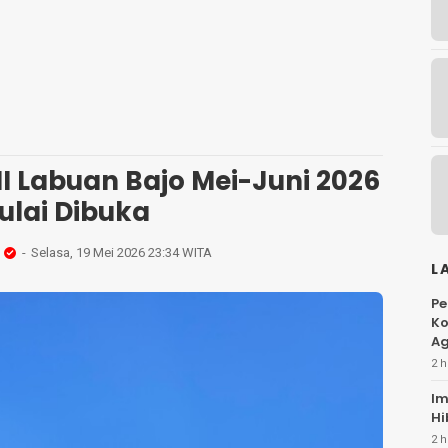
I Labuan Bajo Mei-Juni 2026
ulai Dibuka
Selasa, 19 Mei 2026 23:34 WITA
L
Pe
Ko
Ag
2 h
Im
Hi
2 h