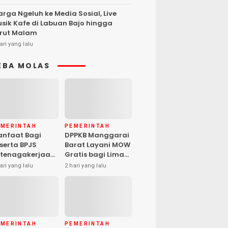
rga Ngeluh ke Media Sosial, Live
sik Kafe di Labuan Bajo hingga
rut Malam
ari yang lalu
EBA MOLAS
EMERINTAH
PEMERINTAH
nfaat Bagi
DPPKB Manggarai
serta BPJS
Barat Layani MOW
tenagakerjaan
Gratis bagi Lima
pat Santunan
Peserta, Biaya
ari yang lalu
2 hari yang lalu
matian hingga
Ditanggung
asiswa Anak
Pemerintah
EMERINTAH
PEMERINTAH