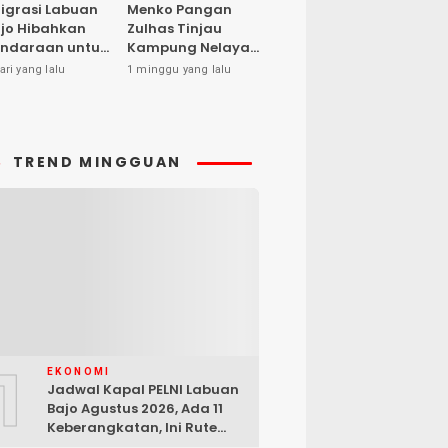
igrasi Labuan
Menko Pangan
jo Hibahkan
Zulhas Tinjau
ndaraan untuk
Kampung Nelayan
ma Desa Cegah
Modern Warloka,
ari yang lalu
1 minggu yang lalu
PPO
Dilengkapi 29
Sarana
Pendukung
TREND MINGGUAN
1
EKONOMI
Jadwal Kapal PELNI Labuan
Bajo Agustus 2026, Ada 11
Keberangkatan, Ini Rute
Lengkapnya