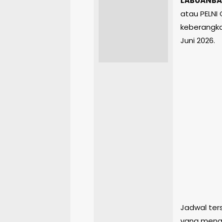
LABUANBA
atau PELNI
keberangka
Juni 2026.
Jadwal ter
yang meng