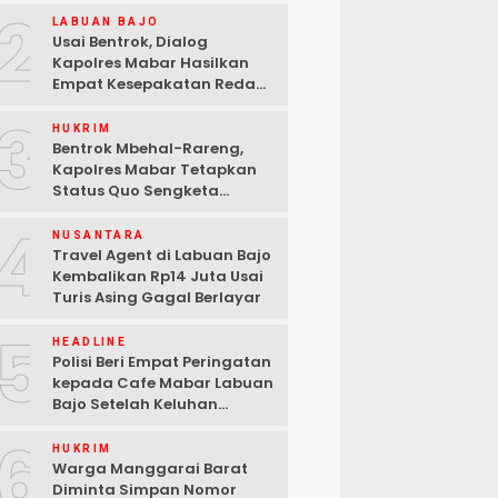
2
LABUAN BAJO
Usai Bentrok, Dialog
Kapolres Mabar Hasilkan
Empat Kesepakatan Redam
Konflik Lengkong Warang
3
HUKRIM
Bentrok Mbehal-Rareng,
Kapolres Mabar Tetapkan
Status Quo Sengketa
Lengkong Warang
4
NUSANTARA
Travel Agent di Labuan Bajo
Kembalikan Rp14 Juta Usai
Turis Asing Gagal Berlayar
5
HEADLINE
Polisi Beri Empat Peringatan
kepada Cafe Mabar Labuan
Bajo Setelah Keluhan
Warga di Media Sosial
6
HUKRIM
Warga Manggarai Barat
Diminta Simpan Nomor