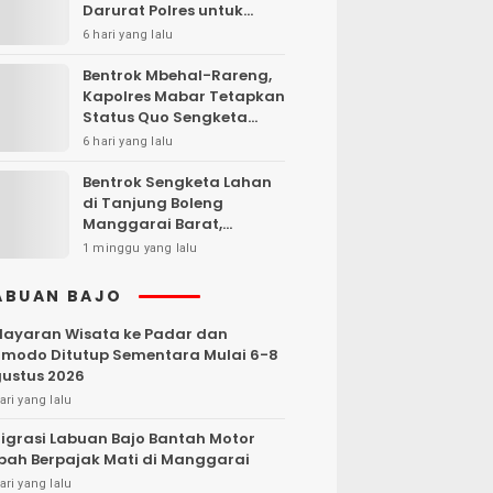
Darurat Polres untuk
Laporan Kamtibmas
6 hari yang lalu
Bentrok Mbehal-Rareng,
Kapolres Mabar Tetapkan
Status Quo Sengketa
Lengkong Warang
6 hari yang lalu
Bentrok Sengketa Lahan
di Tanjung Boleng
Manggarai Barat,
Kendaraan Dibakar
1 minggu yang lalu
ABUAN BAJO
layaran Wisata ke Padar dan
modo Ditutup Sementara Mulai 6-8
ustus 2026
ari yang lalu
igrasi Labuan Bajo Bantah Motor
bah Berpajak Mati di Manggarai
ari yang lalu