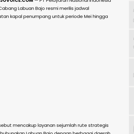
JOVOICE.COM
— PT Pelayaran Nasional Indonesia
 Cabang Labuan Bajo resmi merilis jadwal
tan kapal penumpang untuk periode Mei hingga
sebut mencakup layanan sejumlah rute strategis
hubungkan Labuan Bajo dengan berbagai daerah