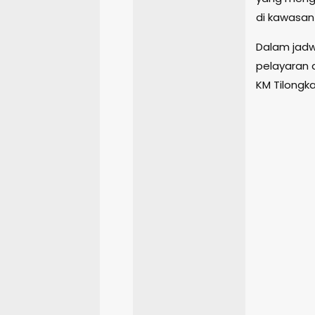
di kawasan
Dalam jadw
pelayaran d
KM Tilongka