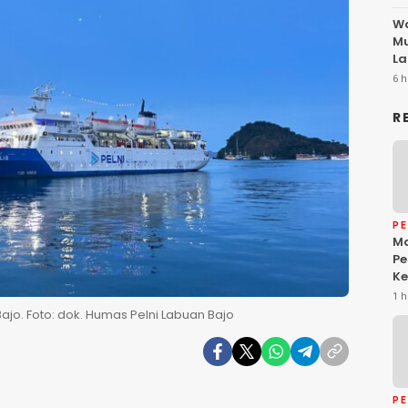
Wa
Mu
La
6 h
R
P
Ma
Pe
Ke
Da
1 h
Ke
Bajo. Foto: dok. Humas Pelni Labuan Bajo
Be
P