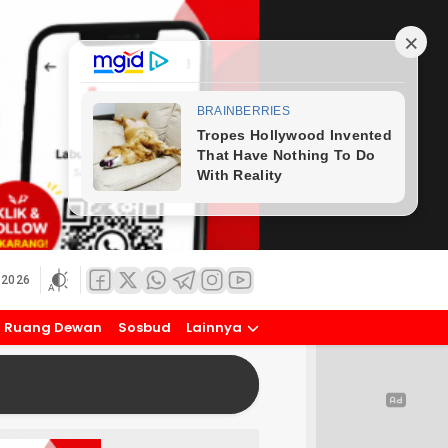
 2026
Ruang Dewan
Sosbud
Lainnya