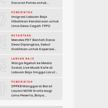
Darurat Polres untuk
Laporan Kamtibmas
7
PEMERINTAH
Imigrasi Labuan Bajo
Hibahkan Kendaraan untuk
Lima Desa Cegah TPPO
8
NUSANTARA
Mendes PDT Bantah Dana
Desa Dipangkas, Sebut
Dialihkan untuk Koperasi
Merah Putih
9
LABUAN BAJO
Warga Ngeluh ke Media
Sosial, Live Musik Kafe di
Labuan Bajo hingga Larut
Malam
10
PEMERINTAH
DPPKB Manggarai Barat
Layani MOW Gratis bagi
Lima Peserta, Biaya
Ditanggung Pemerintah