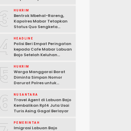
Konflik Lengkong Warang
3
HUKRIM
Bentrok Mbehal-Rareng,
Kapolres Mabar Tetapkan
Status Quo Sengketa
Lengkong Warang
4
HEADLINE
Polisi Beri Empat Peringatan
kepada Cafe Mabar Labuan
Bajo Setelah Keluhan
Warga di Media Sosial
5
HUKRIM
Warga Manggarai Barat
Diminta Simpan Nomor
Darurat Polres untuk
Laporan Kamtibmas
6
NUSANTARA
Travel Agent di Labuan Bajo
Kembalikan Rp14 Juta Usai
Turis Asing Gagal Berlayar
PEMERINTAH
Imigrasi Labuan Bajo