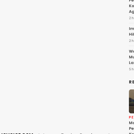
Pe
Ko
Ag
2 h
Im
Hi
2 h
Wa
Mu
La
5 h
R
P
Ma
Pe