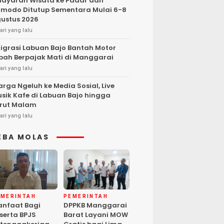
layaran Wisata ke Padar dan
modo Ditutup Sementara Mulai 6-8
ustus 2026
ari yang lalu
igrasi Labuan Bajo Bantah Motor
bah Berpajak Mati di Manggarai
ari yang lalu
rga Ngeluh ke Media Sosial, Live
sik Kafe di Labuan Bajo hingga
rut Malam
ari yang lalu
EBA MOLAS
EMERINTAH
PEMERINTAH
nfaat Bagi
DPPKB Manggarai
serta BPJS
Barat Layani MOW