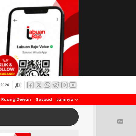
 2026
Ruang Dewan
Sosbud
Lainnya