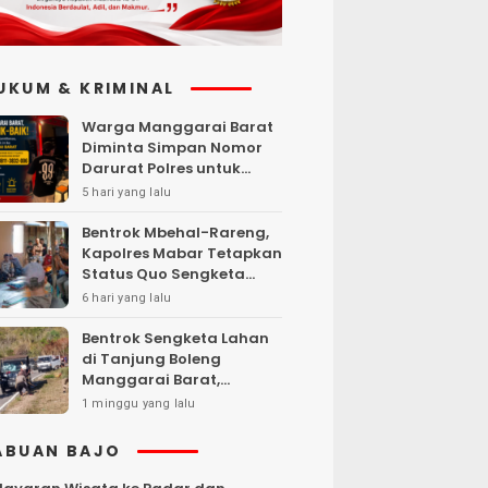
UKUM & KRIMINAL
Warga Manggarai Barat
Diminta Simpan Nomor
Darurat Polres untuk
Laporan Kamtibmas
5 hari yang lalu
Bentrok Mbehal-Rareng,
Kapolres Mabar Tetapkan
Status Quo Sengketa
Lengkong Warang
6 hari yang lalu
Bentrok Sengketa Lahan
di Tanjung Boleng
Manggarai Barat,
Kendaraan Dibakar
1 minggu yang lalu
ABUAN BAJO