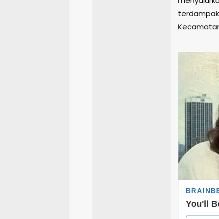
menyalurk
terdampak 
Kecamatan 