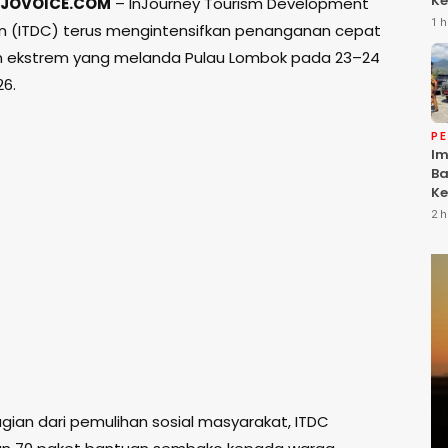
Ke
JOVOICE.COM
– InJourney Tourism Development
Da
1 h
n (ITDC) terus mengintensifkan penanganan cepat
Ke
n ekstrem yang melanda Pulau Lombok pada 23–24
Be
26.
P
Im
Ba
Ke
Li
2 h
T
gian dari pemulihan sosial masyarakat, ITDC