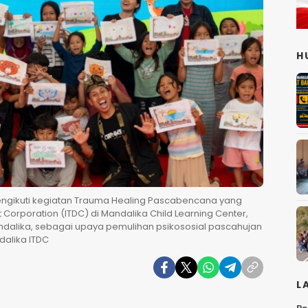
H
ngikuti kegiatan Trauma Healing Pascabencana yang
Corporation (ITDC) di Mandalika Child Learning Center,
alika, sebagai upaya pemulihan psikososial pascahujan
dalika ITDC
L