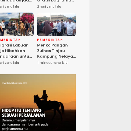
tenagakerjaan
Gratis bagi Lima
pat Santunan
Peserta, Biaya
ari yang lalu
2 hari yang lalu
matian hingga
Ditanggung
asiswa Anak
Pemerintah
EMERINTAH
PEMERINTAH
igrasi Labuan
Menko Pangan
jo Hibahkan
Zulhas Tinjau
ndaraan untuk
Kampung Nelayan
ma Desa Cegah
Modern Warloka,
ari yang lalu
1 minggu yang lalu
PPO
Dilengkapi 29
Sarana
Pendukung