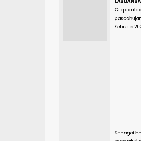
LABUANBA
Corporatio
pascahuja
Februari 20
Sebagai ba