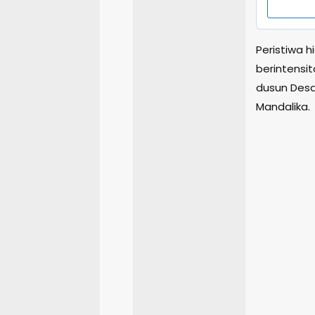
Peristiwa h
berintensi
dusun Desa
Mandalika.