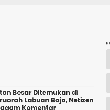
H
O
iton Besar Ditemukan di
ruorah Labuan Bajo, Netizen
eragam Komentar