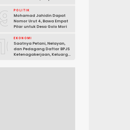
Ditanggung Pemerintah
9
POLITIK
Mohamad Jahidin Dapat
Nomor Urut 4, Bawa Empat
Pilar untuk Desa Golo Mori
10
EKONOMI
Saatnya Petani, Nelayan,
dan Pedagang Daftar BPJS
Ketenagakerjaan, Keluarga
Terlindungi Walapun
Pencari Nafkah Cedera