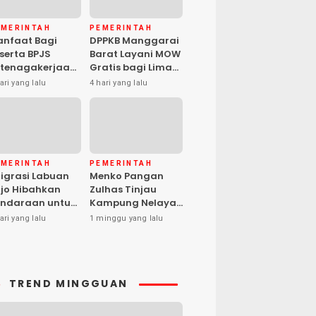
EMERINTAH
PEMERINTAH
nfaat Bagi
DPPKB Manggarai
serta BPJS
Barat Layani MOW
tenagakerjaan
Gratis bagi Lima
pat Santunan
Peserta, Biaya
ari yang lalu
4 hari yang lalu
matian hingga
Ditanggung
asiswa Anak
Pemerintah
EMERINTAH
PEMERINTAH
igrasi Labuan
Menko Pangan
jo Hibahkan
Zulhas Tinjau
ndaraan untuk
Kampung Nelayan
ma Desa Cegah
Modern Warloka,
ari yang lalu
1 minggu yang lalu
PPO
Dilengkapi 29
Sarana
Pendukung
TREND MINGGUAN