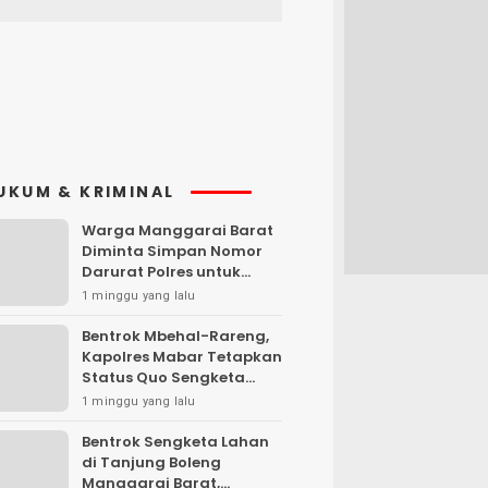
UKUM & KRIMINAL
Warga Manggarai Barat
Diminta Simpan Nomor
Darurat Polres untuk
Laporan Kamtibmas
1 minggu yang lalu
Bentrok Mbehal-Rareng,
Kapolres Mabar Tetapkan
Status Quo Sengketa
Lengkong Warang
1 minggu yang lalu
Bentrok Sengketa Lahan
di Tanjung Boleng
Manggarai Barat,