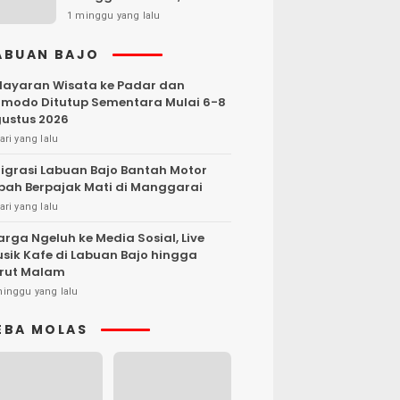
Kendaraan Dibakar
1 minggu yang lalu
ABUAN BAJO
layaran Wisata ke Padar dan
modo Ditutup Sementara Mulai 6-8
ustus 2026
ari yang lalu
igrasi Labuan Bajo Bantah Motor
bah Berpajak Mati di Manggarai
ari yang lalu
rga Ngeluh ke Media Sosial, Live
sik Kafe di Labuan Bajo hingga
rut Malam
minggu yang lalu
EBA MOLAS