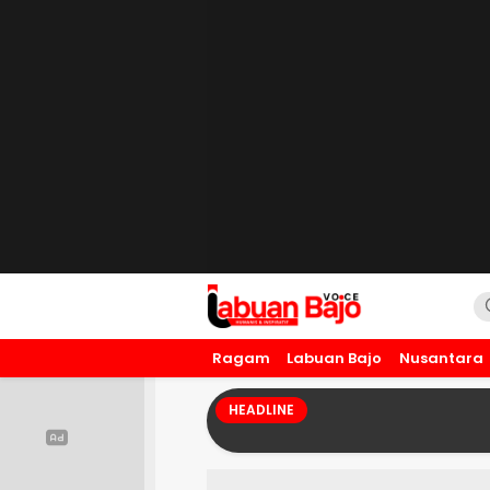
Labuan Bajo Voice
Humanis dan Inspiratif
Ragam
Labuan Bajo
Nusantara
HEADLINE