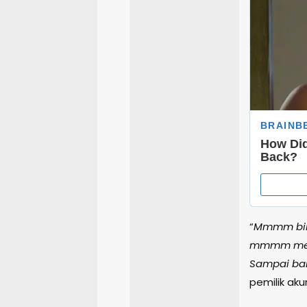
“
Mmmm binta
mmmm mena
Sampai ban
pemilik aku