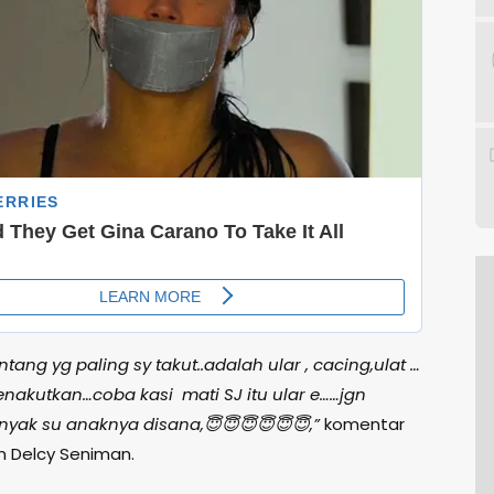
ng yg paling sy takut..adalah ular , cacing,ulat …
kutkan…coba kasi mati SJ itu ular e……jgn
yak su anaknya disana,😇😇😇😇😇😇,”
komentar
n Delcy Seniman.