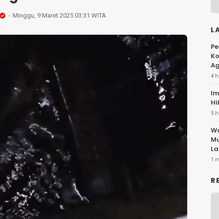
Minggu, 9 Maret 2025 03:31 WITA
L
Pe
Ko
Ag
4 h
Im
Hi
5 h
Wa
Mu
La
1 
R