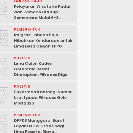
4
LABUAN BAJO
Pelayaran Wisata ke Padar
dan Komodo Ditutup
Sementara Mulai 6-8
Agustus 2026
5
PEMERINTAH
Imigrasi Labuan Bajo
Hibahkan Kendaraan untuk
Lima Desa Cegah TPPO
6
POLITIK
Lima Calon Kades
Gorontalo Resmi
Ditetapkan, Pilkades Digelar
29 September 2026
7
POLITIK
Sukarman Kantongi Nomor
Urut 1 pada Pilkades Golo
Mori 2026
8
PEMERINTAH
DPPKB Manggarai Barat
Layani MOW Gratis bagi
Lima Peserta, Biaya