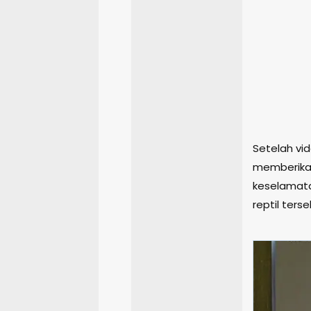
Setelah vi
memberikan
keselamata
reptil terse