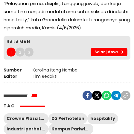
“Pelayanan prima, disiplin, tanggung jawab, dan kerja
sama tim menjadi modal utama untuk sukses di industri
hospitality,” kata Gracedelia dalam keterangannya yang
diperoleh media, Kamis (4/6/2026).
HALAMAN
1
2
3
Selanjutnya
Sumber
: Karolina Itong Namba
Editor
: Tim Redaksi
TAG
Crowne Plaza Labuan Bajo
D3 Perhotelan
hospitality
industri perhotelan
Kampus Pariwisata