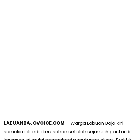
LABUANBAJOVOICE.COM
– Warga Labuan Bajo kini
semakin dilanda keresahan setelah sejumlah pantai di
kawasan ini mulai mengalami penutupan akses. Praktik