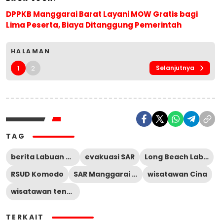
DPPKB Manggarai Barat Layani MOW Gratis bagi
Lima Peserta, Biaya Ditanggung Pemerintah
HALAMAN
1
2
Selanjutnya
TAG
berita Labuan Bajo hari ini
evakuasi SAR
Long Beach Labuan Bajo
RSUD Komodo
SAR Manggarai Barat
wisatawan Cina
wisatawan tenggelam
TERKAIT