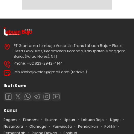
PT Giantama Lembajo Voice, Jln Trans Labuan Bajo - Flores,
Desa Golo Bilas, Kecamatan Komodo, Kabupaten Manggarai
Barat (Pulau Flores), NTT
Phone: +62 823-2942-4144
labuanbajovoice@gmail.com (redaksi)
Ikuti Kami
Kanal
Ragam
Ekonomi
Hukrim
Lipsus
Labuan Bajo
Ngopi
Nusantara
Olahraga
Pariwisata
Pendidikan
Politik
Pemerintah
Ruang Dewan
Sosbud