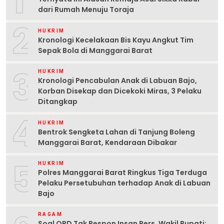
1
dari Rumah Menuju Toraja
2
HUKRIM
Kronologi Kecelakaan Bis Kayu Angkut Tim
Sepak Bola di Manggarai Barat
3
HUKRIM
Kronologi Pencabulan Anak di Labuan Bajo,
Korban Disekap dan Dicekoki Miras, 3 Pelaku
Ditangkap
4
HUKRIM
Bentrok Sengketa Lahan di Tanjung Boleng
Manggarai Barat, Kendaraan Dibakar
5
HUKRIM
Polres Manggarai Barat Ringkus Tiga Terduga
Pelaku Persetubuhan terhadap Anak di Labuan
Bajo
RAGAM
Soal OPD Tak Respon Insan Pers, Wakil Bupati: