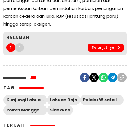
pertolongan pertama dan anatomi, penilaian dan
pemeriksaan korban, pemindahan korban, penanganan
korban cedera dan luka, RJP (resusitasi jantung paru)
hingga terapi oksigen.
HALAMAN
1
2
Selanjutnya
TAG
Kunjungi Labuan Bajo
Labuan Bajo
Pelaku Wisata Labuan Bajo
Polres Manggarai Barat
Sidokkes
TERKAIT