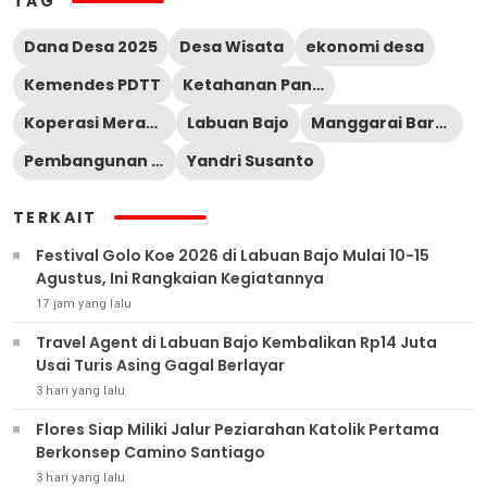
TAG
Dana Desa 2025
Desa Wisata
ekonomi desa
Kemendes PDTT
Ketahanan Pangan
Koperasi Merah Putih
Labuan Bajo
Manggarai Barat
Pembangunan Desa
Yandri Susanto
TERKAIT
Festival Golo Koe 2026 di Labuan Bajo Mulai 10-15
Agustus, Ini Rangkaian Kegiatannya
17 jam yang lalu
Travel Agent di Labuan Bajo Kembalikan Rp14 Juta
Usai Turis Asing Gagal Berlayar
3 hari yang lalu
Flores Siap Miliki Jalur Peziarahan Katolik Pertama
Berkonsep Camino Santiago
3 hari yang lalu