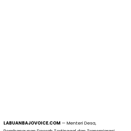
LABUANBAJOVOICE.COM
— Menteri Desa,
Pembangunan Daerah Tertinggal dan Transmigrasi