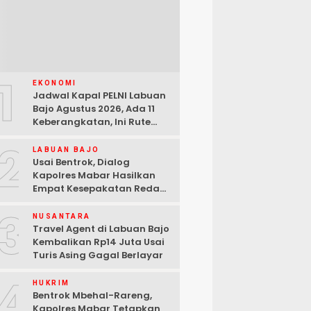
1
EKONOMI
Jadwal Kapal PELNI Labuan
Bajo Agustus 2026, Ada 11
Keberangkatan, Ini Rute
Lengkapnya
2
LABUAN BAJO
Usai Bentrok, Dialog
Kapolres Mabar Hasilkan
Empat Kesepakatan Redam
Konflik Lengkong Warang
3
NUSANTARA
Travel Agent di Labuan Bajo
Kembalikan Rp14 Juta Usai
Turis Asing Gagal Berlayar
4
HUKRIM
Bentrok Mbehal-Rareng,
Kapolres Mabar Tetapkan