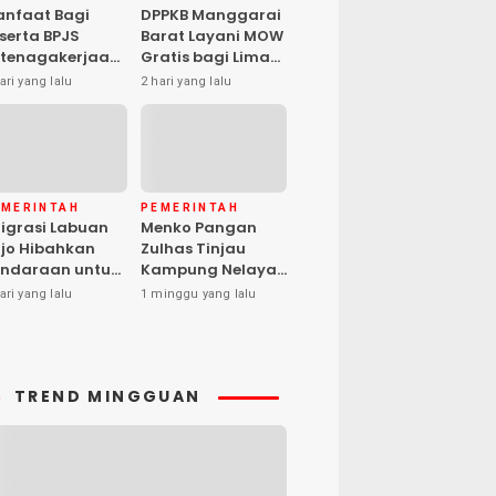
nfaat Bagi
DPPKB Manggarai
serta BPJS
Barat Layani MOW
tenagakerjaan
Gratis bagi Lima
pat Santunan
Peserta, Biaya
ari yang lalu
2 hari yang lalu
matian hingga
Ditanggung
asiswa Anak
Pemerintah
EMERINTAH
PEMERINTAH
igrasi Labuan
Menko Pangan
jo Hibahkan
Zulhas Tinjau
ndaraan untuk
Kampung Nelayan
ma Desa Cegah
Modern Warloka,
ari yang lalu
1 minggu yang lalu
PPO
Dilengkapi 29
Sarana
Pendukung
TREND MINGGUAN