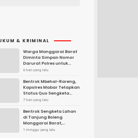
UKUM & KRIMINAL
Warga Manggarai Barat
Diminta Simpan Nomor
Darurat Polres untuk
Laporan Kamtibmas
6 hari yang lalu
Bentrok Mbehal-Rareng,
Kapolres Mabar Tetapkan
Status Quo Sengketa
Lengkong Warang
7 hari yang lalu
Bentrok Sengketa Lahan
di Tanjung Boleng
Manggarai Barat,
Kendaraan Dibakar
1 minggu yang lalu