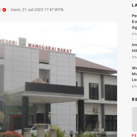
L
i
Senin, 21 Juli 2025 17:47 WITA
Pe
Ko
Ag
2 h
Im
Hi
3 h
Wa
Mu
La
6 h
R
P