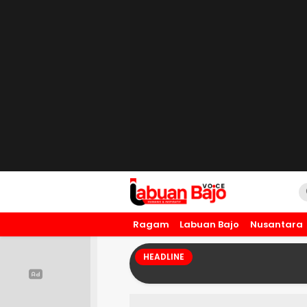
Labuan Bajo Voice
Humanis dan Inspiratif
Ragam
Labuan Bajo
Nusantara
HEADLINE