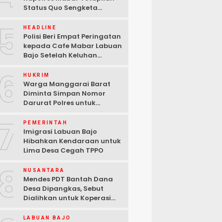
Status Quo Sengketa
Lengkong Warang
5
HEADLINE
Polisi Beri Empat Peringatan
kepada Cafe Mabar Labuan
Bajo Setelah Keluhan
Warga di Media Sosial
6
HUKRIM
Warga Manggarai Barat
Diminta Simpan Nomor
Darurat Polres untuk
Laporan Kamtibmas
7
PEMERINTAH
Imigrasi Labuan Bajo
Hibahkan Kendaraan untuk
Lima Desa Cegah TPPO
8
NUSANTARA
Mendes PDT Bantah Dana
Desa Dipangkas, Sebut
Dialihkan untuk Koperasi
Merah Putih
LABUAN BAJO