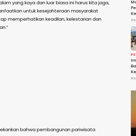
Ma
lam yang kaya dan luar biasa ini harus kita jaga,
Pe
anfaatkan untuk kesejahteraan masyarakat
Ke
ap memperhatikan keadilan, kelestarian dan
Da
3 h
Ke
an.”
Be
P
Im
Ba
Ke
Li
4 h
T
nekankan bahwa pembangunan pariwisata