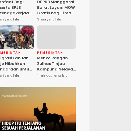
nfaat Bagi
DPPKB Manggarai
serta BPJS
Barat Layani MOW
tenagakerjaan
Gratis bagi Lima
pat Santunan
Peserta, Biaya
ari yang lalu
3 hari yang lalu
matian hingga
Ditanggung
asiswa Anak
Pemerintah
EMERINTAH
PEMERINTAH
igrasi Labuan
Menko Pangan
jo Hibahkan
Zulhas Tinjau
ndaraan untuk
Kampung Nelayan
ma Desa Cegah
Modern Warloka,
ari yang lalu
1 minggu yang lalu
PPO
Dilengkapi 29
Sarana
Pendukung