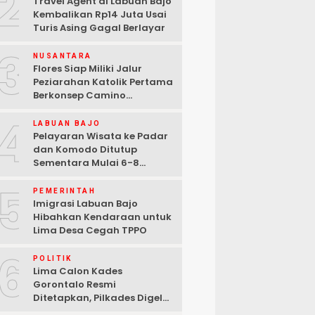
2
Travel Agent di Labuan Bajo
Kembalikan Rp14 Juta Usai
Turis Asing Gagal Berlayar
3
NUSANTARA
Flores Siap Miliki Jalur
Peziarahan Katolik Pertama
Berkonsep Camino
Santiago
4
LABUAN BAJO
Pelayaran Wisata ke Padar
dan Komodo Ditutup
Sementara Mulai 6-8
Agustus 2026
5
PEMERINTAH
Imigrasi Labuan Bajo
Hibahkan Kendaraan untuk
Lima Desa Cegah TPPO
6
POLITIK
Lima Calon Kades
Gorontalo Resmi
Ditetapkan, Pilkades Digelar
29 September 2026