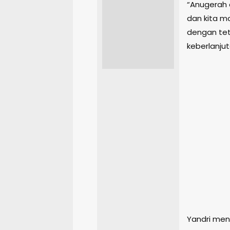
“Anugerah a
dan kita m
dengan tet
keberlanjut
Yandri me