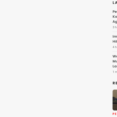
L
Pe
Ko
Ag
3 h
Im
Hi
4 h
Wa
Mu
La
1 
R
P