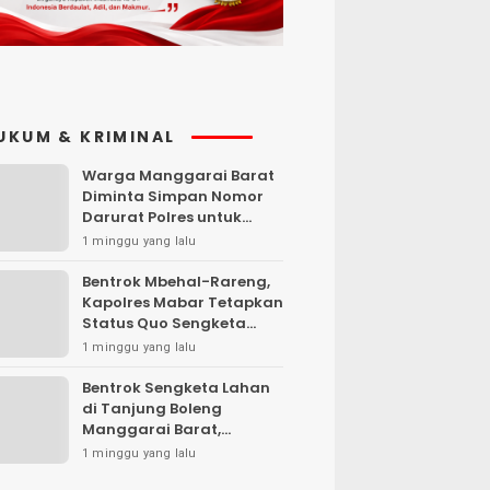
UKUM & KRIMINAL
Warga Manggarai Barat
Diminta Simpan Nomor
Darurat Polres untuk
Laporan Kamtibmas
1 minggu yang lalu
Bentrok Mbehal-Rareng,
Kapolres Mabar Tetapkan
Status Quo Sengketa
Lengkong Warang
1 minggu yang lalu
Bentrok Sengketa Lahan
di Tanjung Boleng
Manggarai Barat,
Kendaraan Dibakar
1 minggu yang lalu