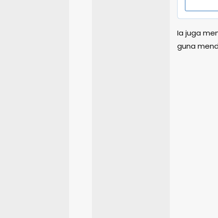
Ia juga me
guna mend