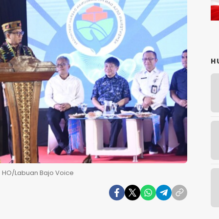
H
o: HO/Labuan Bajo Voice