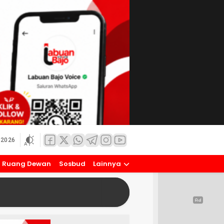
 2026
Ruang Dewan
Sosbud
Lainnya