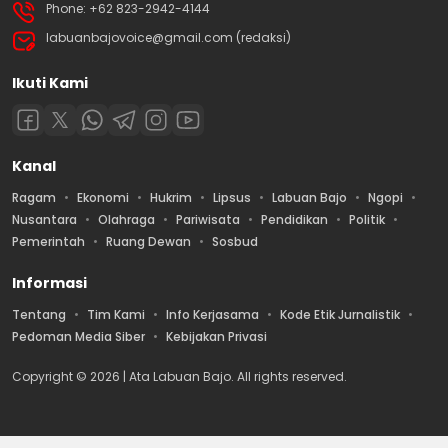
Phone: +62 823-2942-4144
labuanbajovoice@gmail.com (redaksi)
Ikuti Kami
Kanal
Ragam
Ekonomi
Hukrim
Lipsus
Labuan Bajo
Ngopi
Nusantara
Olahraga
Pariwisata
Pendidikan
Politik
Pemerintah
Ruang Dewan
Sosbud
Informasi
Tentang
Tim Kami
Info Kerjasama
Kode Etik Jurnalistik
Pedoman Media Siber
Kebijakan Privasi
Copyright © 2026 | Ata Labuan Bajo. All rights reserved.