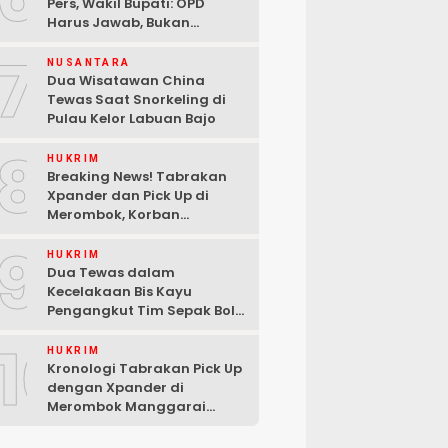
Pers, Wakil Bupati: OPD
Harus Jawab, Bukan
Mengabaikan Wartawan
7
NUSANTARA
Dua Wisatawan China
Tewas Saat Snorkeling di
Pulau Kelor Labuan Bajo
8
HUKRIM
Breaking News! Tabrakan
Xpander dan Pick Up di
Merombok, Korban
Dilarikan ke RSUD Komodo
9
HUKRIM
Dua Tewas dalam
Kecelakaan Bis Kayu
Pengangkut Tim Sepak Bola
di Ndoso Manggarai Barat
10
HUKRIM
Kronologi Tabrakan Pick Up
dengan Xpander di
Merombok Manggarai
Barat