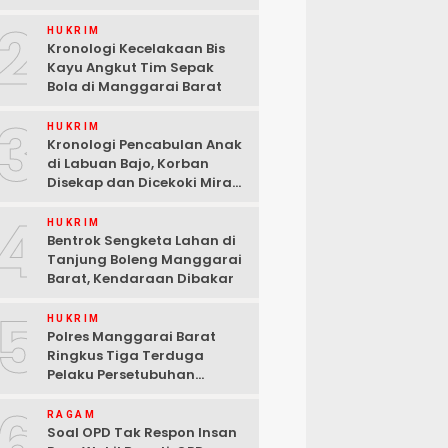
2
HUKRIM
Kronologi Kecelakaan Bis
Kayu Angkut Tim Sepak
Bola di Manggarai Barat
3
HUKRIM
Kronologi Pencabulan Anak
di Labuan Bajo, Korban
Disekap dan Dicekoki Miras,
3 Pelaku Ditangkap
4
HUKRIM
Bentrok Sengketa Lahan di
Tanjung Boleng Manggarai
Barat, Kendaraan Dibakar
5
HUKRIM
Polres Manggarai Barat
Ringkus Tiga Terduga
Pelaku Persetubuhan
terhadap Anak di Labuan
6
Bajo
RAGAM
Soal OPD Tak Respon Insan