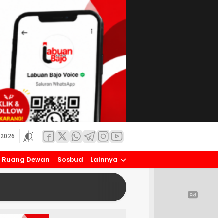
 2026
Ruang Dewan
Sosbud
Lainnya