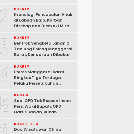
2
HUKRIM
Kronologi Pencabulan Anak
di Labuan Bajo, Korban
Disekap dan Dicekoki Miras,
3 Pelaku Ditangkap
3
HUKRIM
Bentrok Sengketa Lahan di
Tanjung Boleng Manggarai
Barat, Kendaraan Dibakar
4
HUKRIM
Polres Manggarai Barat
Ringkus Tiga Terduga
Pelaku Persetubuhan
terhadap Anak di Labuan
5
Bajo
RAGAM
Soal OPD Tak Respon Insan
Pers, Wakil Bupati: OPD
Harus Jawab, Bukan
Mengabaikan Wartawan
6
NUSANTARA
Dua Wisatawan China