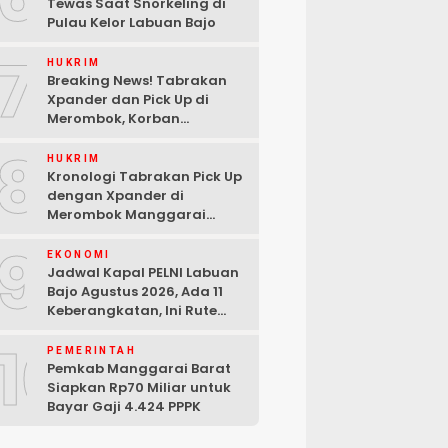
Tewas Saat Snorkeling di
Pulau Kelor Labuan Bajo
7
HUKRIM
Breaking News! Tabrakan
Xpander dan Pick Up di
Merombok, Korban
Dilarikan ke RSUD Komodo
8
HUKRIM
Kronologi Tabrakan Pick Up
dengan Xpander di
Merombok Manggarai
Barat
9
EKONOMI
Jadwal Kapal PELNI Labuan
Bajo Agustus 2026, Ada 11
Keberangkatan, Ini Rute
Lengkapnya
10
PEMERINTAH
Pemkab Manggarai Barat
Siapkan Rp70 Miliar untuk
Bayar Gaji 4.424 PPPK