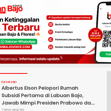
EKONOMI
Albertus Elson Pelopori Rumah
Subsidi Pertama di Labuan Bajo,
Jawab Mimpi Presiden Prabowo dan
Harapan Warga Kecil
1 tahun yang lalu