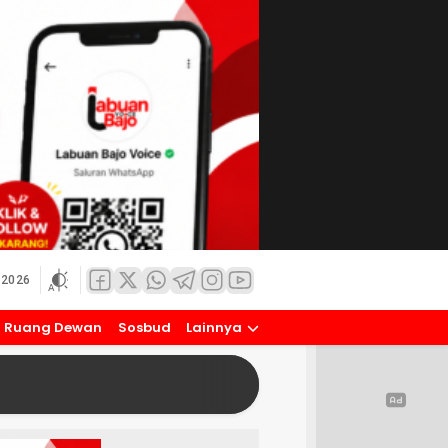
 2026
Ruang Dewan
Sosbud
Lainnya