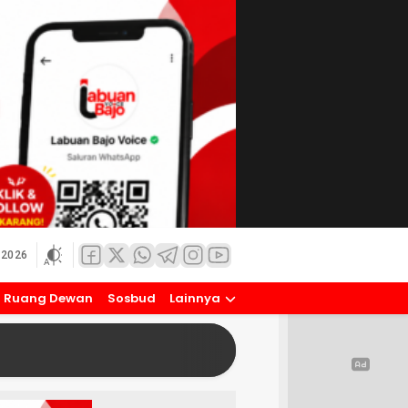
 2026
Ruang Dewan
Sosbud
Lainnya