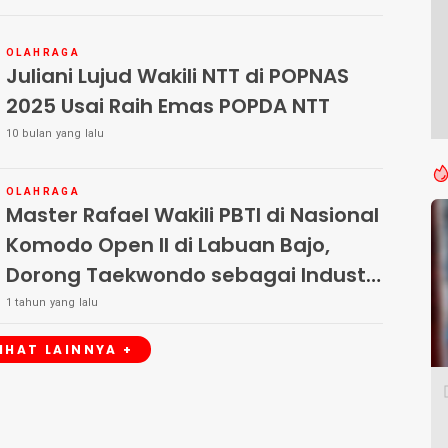
OLAHRAGA
Juliani Lujud Wakili NTT di POPNAS
2025 Usai Raih Emas POPDA NTT
10 bulan yang lalu
OLAHRAGA
Master Rafael Wakili PBTI di Nasional
Komodo Open II di Labuan Bajo,
Dorong Taekwondo sebagai Industri
dan Jalan Prestasi Atlet Muda
1 tahun yang lalu
LIHAT LAINNYA +