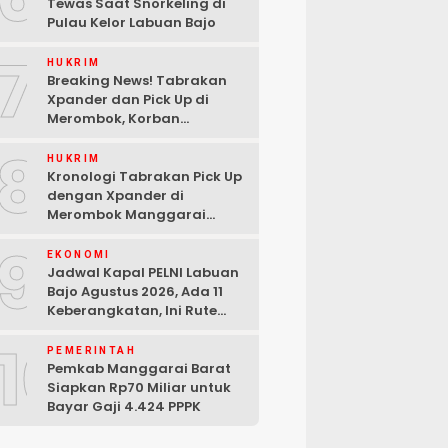
Tewas Saat Snorkeling di
Pulau Kelor Labuan Bajo
7
HUKRIM
Breaking News! Tabrakan
Xpander dan Pick Up di
Merombok, Korban
Dilarikan ke RSUD Komodo
8
HUKRIM
Kronologi Tabrakan Pick Up
dengan Xpander di
Merombok Manggarai
Barat
9
EKONOMI
Jadwal Kapal PELNI Labuan
Bajo Agustus 2026, Ada 11
Keberangkatan, Ini Rute
Lengkapnya
10
PEMERINTAH
Pemkab Manggarai Barat
Siapkan Rp70 Miliar untuk
Bayar Gaji 4.424 PPPK