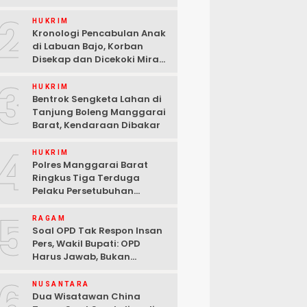
2
HUKRIM
Kronologi Pencabulan Anak
di Labuan Bajo, Korban
Disekap dan Dicekoki Miras,
3 Pelaku Ditangkap
3
HUKRIM
Bentrok Sengketa Lahan di
Tanjung Boleng Manggarai
Barat, Kendaraan Dibakar
4
HUKRIM
Polres Manggarai Barat
Ringkus Tiga Terduga
Pelaku Persetubuhan
terhadap Anak di Labuan
5
Bajo
RAGAM
Soal OPD Tak Respon Insan
Pers, Wakil Bupati: OPD
Harus Jawab, Bukan
Mengabaikan Wartawan
6
NUSANTARA
Dua Wisatawan China