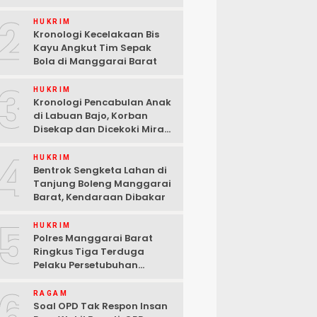
2
HUKRIM
Kronologi Kecelakaan Bis
Kayu Angkut Tim Sepak
Bola di Manggarai Barat
3
HUKRIM
Kronologi Pencabulan Anak
di Labuan Bajo, Korban
Disekap dan Dicekoki Miras,
3 Pelaku Ditangkap
4
HUKRIM
Bentrok Sengketa Lahan di
Tanjung Boleng Manggarai
Barat, Kendaraan Dibakar
5
HUKRIM
Polres Manggarai Barat
Ringkus Tiga Terduga
Pelaku Persetubuhan
terhadap Anak di Labuan
6
Bajo
RAGAM
Soal OPD Tak Respon Insan