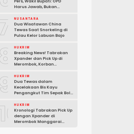
Pers, Wakil Bupati: OPD
Harus Jawab, Bukan
Mengabaikan Wartawan
7
NUSANTARA
Dua Wisatawan China
Tewas Saat Snorkeling di
Pulau Kelor Labuan Bajo
8
HUKRIM
Breaking News! Tabrakan
Xpander dan Pick Up di
Merombok, Korban
Dilarikan ke RSUD Komodo
9
HUKRIM
Dua Tewas dalam
Kecelakaan Bis Kayu
Pengangkut Tim Sepak Bola
di Ndoso Manggarai Barat
10
HUKRIM
Kronologi Tabrakan Pick Up
dengan Xpander di
Merombok Manggarai
Barat