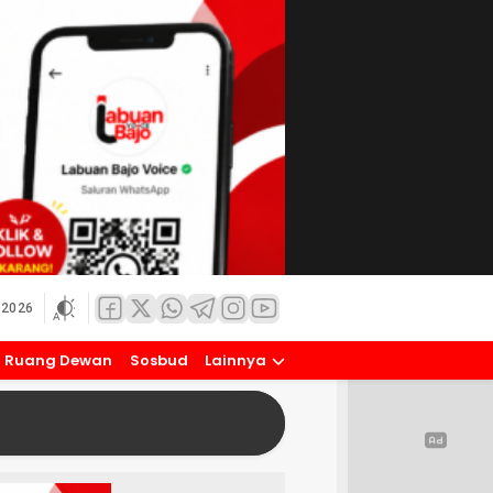
 2026
Ruang Dewan
Sosbud
Lainnya