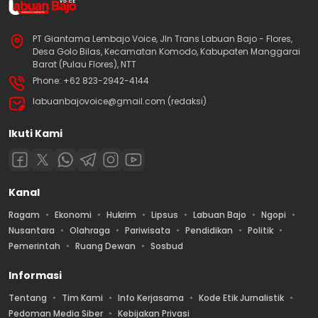
PT Giantama Lembajo Voice, Jln Trans Labuan Bajo - Flores,
Desa Golo Bilas, Kecamatan Komodo, Kabupaten Manggarai
Barat (Pulau Flores), NTT
Phone: +62 823-2942-4144
labuanbajovoice@gmail.com (redaksi)
Ikuti Kami
Kanal
Ragam
Ekonomi
Hukrim
Lipsus
Labuan Bajo
Ngopi
Nusantara
Olahraga
Pariwisata
Pendidikan
Politik
Pemerintah
Ruang Dewan
Sosbud
Informasi
Tentang
Tim Kami
Info Kerjasama
Kode Etik Jurnalistik
Pedoman Media Siber
Kebijakan Privasi