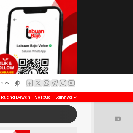
 2026
Ruang Dewan
Sosbud
Lainnya