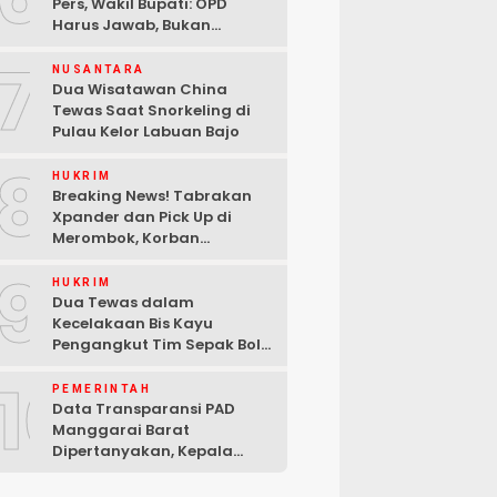
Pers, Wakil Bupati: OPD
Harus Jawab, Bukan
Mengabaikan Wartawan
7
NUSANTARA
Dua Wisatawan China
Tewas Saat Snorkeling di
Pulau Kelor Labuan Bajo
8
HUKRIM
Breaking News! Tabrakan
Xpander dan Pick Up di
Merombok, Korban
Dilarikan ke RSUD Komodo
9
HUKRIM
Dua Tewas dalam
Kecelakaan Bis Kayu
Pengangkut Tim Sepak Bola
di Ndoso Manggarai Barat
10
PEMERINTAH
Data Transparansi PAD
Manggarai Barat
Dipertanyakan, Kepala
Bapenda Berdalih Sibuk