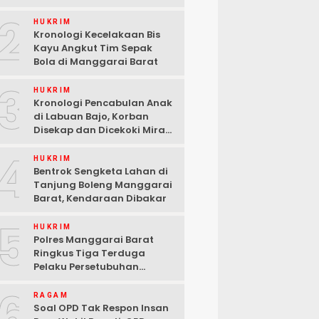
2
HUKRIM
Kronologi Kecelakaan Bis
Kayu Angkut Tim Sepak
Bola di Manggarai Barat
3
HUKRIM
Kronologi Pencabulan Anak
di Labuan Bajo, Korban
Disekap dan Dicekoki Miras,
3 Pelaku Ditangkap
4
HUKRIM
Bentrok Sengketa Lahan di
Tanjung Boleng Manggarai
Barat, Kendaraan Dibakar
5
HUKRIM
Polres Manggarai Barat
Ringkus Tiga Terduga
Pelaku Persetubuhan
terhadap Anak di Labuan
6
Bajo
RAGAM
Soal OPD Tak Respon Insan