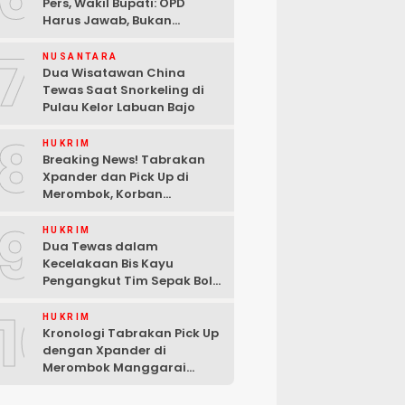
Pers, Wakil Bupati: OPD
Harus Jawab, Bukan
Mengabaikan Wartawan
7
NUSANTARA
Dua Wisatawan China
Tewas Saat Snorkeling di
Pulau Kelor Labuan Bajo
8
HUKRIM
Breaking News! Tabrakan
Xpander dan Pick Up di
Merombok, Korban
Dilarikan ke RSUD Komodo
9
HUKRIM
Dua Tewas dalam
Kecelakaan Bis Kayu
Pengangkut Tim Sepak Bola
di Ndoso Manggarai Barat
10
HUKRIM
Kronologi Tabrakan Pick Up
dengan Xpander di
Merombok Manggarai
Barat