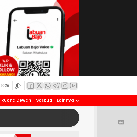
 2026
Ruang Dewan
Sosbud
Lainnya