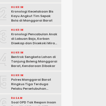
2
HUKRIM
Kronologi Kecelakaan Bis
Kayu Angkut Tim Sepak
Bola di Manggarai Barat
3
HUKRIM
Kronologi Pencabulan Anak
di Labuan Bajo, Korban
Disekap dan Dicekoki Miras,
3 Pelaku Ditangkap
4
HUKRIM
Bentrok Sengketa Lahan di
Tanjung Boleng Manggarai
Barat, Kendaraan Dibakar
5
HUKRIM
Polres Manggarai Barat
Ringkus Tiga Terduga
Pelaku Persetubuhan
terhadap Anak di Labuan
6
Bajo
RAGAM
Soal OPD Tak Respon Insan