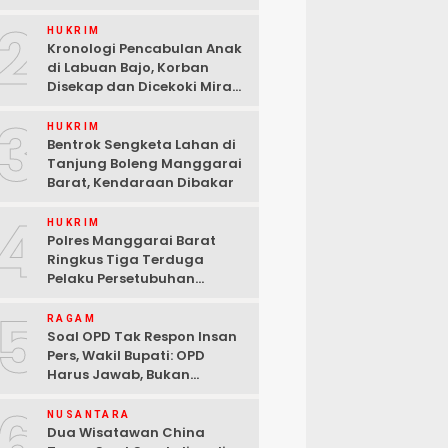
2
HUKRIM
Kronologi Pencabulan Anak
di Labuan Bajo, Korban
Disekap dan Dicekoki Miras,
3 Pelaku Ditangkap
3
HUKRIM
Bentrok Sengketa Lahan di
Tanjung Boleng Manggarai
Barat, Kendaraan Dibakar
4
HUKRIM
Polres Manggarai Barat
Ringkus Tiga Terduga
Pelaku Persetubuhan
terhadap Anak di Labuan
5
Bajo
RAGAM
Soal OPD Tak Respon Insan
Pers, Wakil Bupati: OPD
Harus Jawab, Bukan
Mengabaikan Wartawan
6
NUSANTARA
Dua Wisatawan China