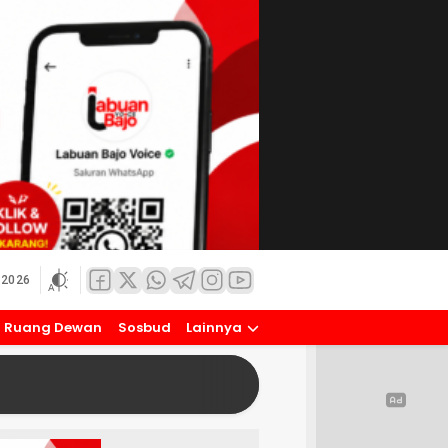
 2026
Ruang Dewan
Sosbud
Lainnya