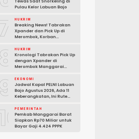
Tewas Saat Snorkeling di
Pulau Kelor Labuan Bajo
7
HUKRIM
Breaking News! Tabrakan
Xpander dan Pick Up di
Merombok, Korban
Dilarikan ke RSUD Komodo
8
HUKRIM
Kronologi Tabrakan Pick Up
dengan Xpander di
Merombok Manggarai
Barat
9
EKONOMI
Jadwal Kapal PELNI Labuan
Bajo Agustus 2026, Ada 11
Keberangkatan, Ini Rute
Lengkapnya
10
PEMERINTAH
Pemkab Manggarai Barat
Siapkan Rp70 Miliar untuk
Bayar Gaji 4.424 PPPK