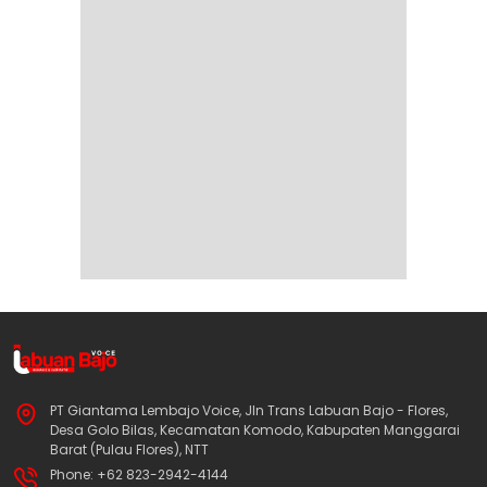
PT Giantama Lembajo Voice, Jln Trans Labuan Bajo - Flores,
Desa Golo Bilas, Kecamatan Komodo, Kabupaten Manggarai
Barat (Pulau Flores), NTT
Phone: +62 823-2942-4144