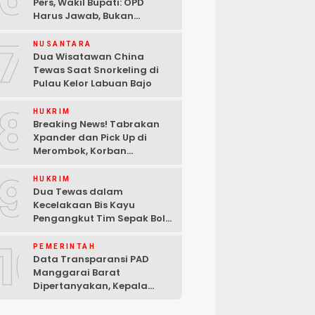
Pers, Wakil Bupati: OPD
Harus Jawab, Bukan
Mengabaikan Wartawan
7
NUSANTARA
Dua Wisatawan China
Tewas Saat Snorkeling di
Pulau Kelor Labuan Bajo
8
HUKRIM
Breaking News! Tabrakan
Xpander dan Pick Up di
Merombok, Korban
Dilarikan ke RSUD Komodo
9
HUKRIM
Dua Tewas dalam
Kecelakaan Bis Kayu
Pengangkut Tim Sepak Bola
di Ndoso Manggarai Barat
10
PEMERINTAH
Data Transparansi PAD
Manggarai Barat
Dipertanyakan, Kepala
Bapenda Berdalih Sibuk