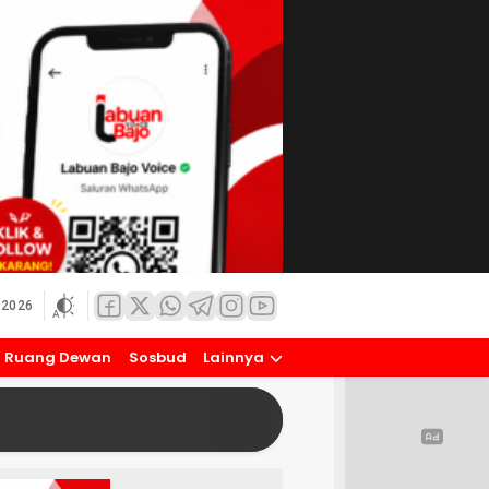
 2026
Ruang Dewan
Sosbud
Lainnya