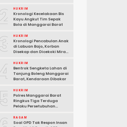
2
HUKRIM
Kronologi Kecelakaan Bis
Kayu Angkut Tim Sepak
Bola di Manggarai Barat
3
HUKRIM
Kronologi Pencabulan Anak
di Labuan Bajo, Korban
Disekap dan Dicekoki Miras,
3 Pelaku Ditangkap
4
HUKRIM
Bentrok Sengketa Lahan di
Tanjung Boleng Manggarai
Barat, Kendaraan Dibakar
5
HUKRIM
Polres Manggarai Barat
Ringkus Tiga Terduga
Pelaku Persetubuhan
terhadap Anak di Labuan
6
Bajo
RAGAM
Soal OPD Tak Respon Insan