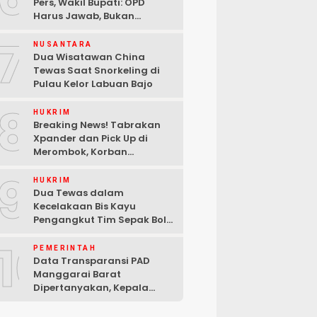
Pers, Wakil Bupati: OPD
Harus Jawab, Bukan
Mengabaikan Wartawan
7
NUSANTARA
Dua Wisatawan China
Tewas Saat Snorkeling di
Pulau Kelor Labuan Bajo
8
HUKRIM
Breaking News! Tabrakan
Xpander dan Pick Up di
Merombok, Korban
Dilarikan ke RSUD Komodo
9
HUKRIM
Dua Tewas dalam
Kecelakaan Bis Kayu
Pengangkut Tim Sepak Bola
di Ndoso Manggarai Barat
10
PEMERINTAH
Data Transparansi PAD
Manggarai Barat
Dipertanyakan, Kepala
Bapenda Berdalih Sibuk