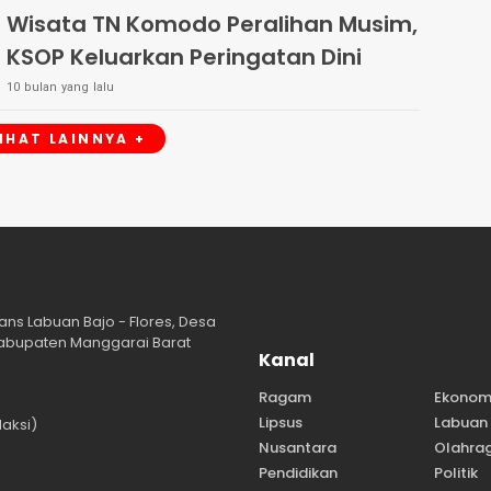
Wisata TN Komodo Peralihan Musim,
KSOP Keluarkan Peringatan Dini
10 bulan yang lalu
LIHAT LAINNYA +
ans Labuan Bajo - Flores, Desa
abupaten Manggarai Barat
Kanal
Ragam
Ekonom
Lipsus
Labuan 
aksi)
Nusantara
Olahra
Pendidikan
Politik