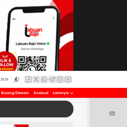
 2026
Ruang Dewan
Sosbud
Lainnya