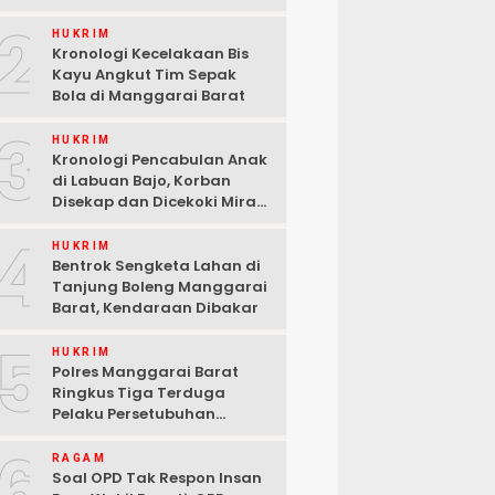
2
HUKRIM
Kronologi Kecelakaan Bis
Kayu Angkut Tim Sepak
Bola di Manggarai Barat
3
HUKRIM
Kronologi Pencabulan Anak
di Labuan Bajo, Korban
Disekap dan Dicekoki Miras,
3 Pelaku Ditangkap
4
HUKRIM
Bentrok Sengketa Lahan di
Tanjung Boleng Manggarai
Barat, Kendaraan Dibakar
5
HUKRIM
Polres Manggarai Barat
Ringkus Tiga Terduga
Pelaku Persetubuhan
terhadap Anak di Labuan
6
Bajo
RAGAM
Soal OPD Tak Respon Insan