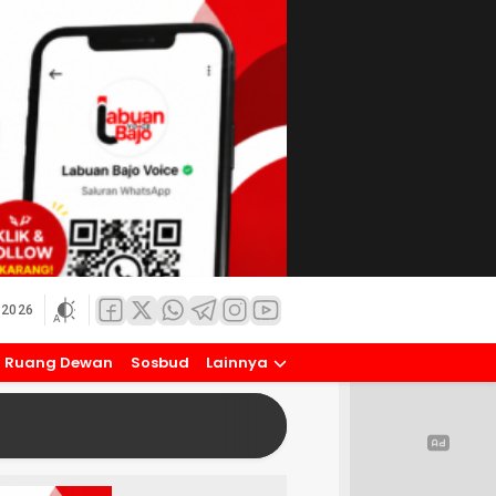
 2026
Ruang Dewan
Sosbud
Lainnya