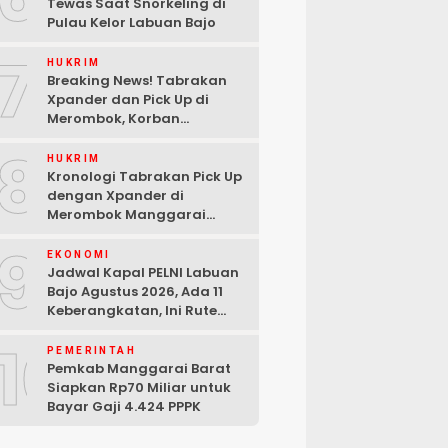
Tewas Saat Snorkeling di
Pulau Kelor Labuan Bajo
7
HUKRIM
Breaking News! Tabrakan
Xpander dan Pick Up di
Merombok, Korban
Dilarikan ke RSUD Komodo
8
HUKRIM
Kronologi Tabrakan Pick Up
dengan Xpander di
Merombok Manggarai
Barat
9
EKONOMI
Jadwal Kapal PELNI Labuan
Bajo Agustus 2026, Ada 11
Keberangkatan, Ini Rute
Lengkapnya
10
PEMERINTAH
Pemkab Manggarai Barat
Siapkan Rp70 Miliar untuk
Bayar Gaji 4.424 PPPK