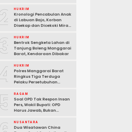
2
HUKRIM
Kronologi Pencabulan Anak
di Labuan Bajo, Korban
Disekap dan Dicekoki Miras,
3 Pelaku Ditangkap
3
HUKRIM
Bentrok Sengketa Lahan di
Tanjung Boleng Manggarai
Barat, Kendaraan Dibakar
4
HUKRIM
Polres Manggarai Barat
Ringkus Tiga Terduga
Pelaku Persetubuhan
terhadap Anak di Labuan
5
Bajo
RAGAM
Soal OPD Tak Respon Insan
Pers, Wakil Bupati: OPD
Harus Jawab, Bukan
Mengabaikan Wartawan
6
NUSANTARA
Dua Wisatawan China