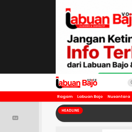
Labuan Bajo Voice
Humanis dan Inspiratif
Ragam
Labuan Bajo
Nusantara
HEADLINE